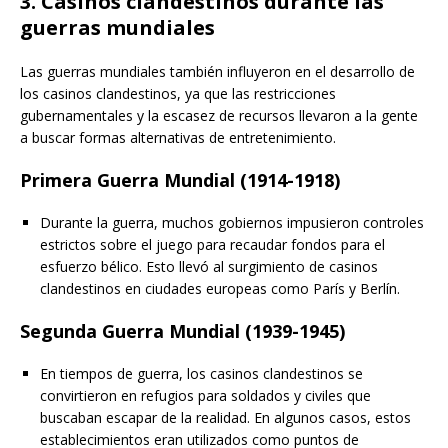
3. Casinos clandestinos durante las
guerras mundiales
Las guerras mundiales también influyeron en el desarrollo de
los casinos clandestinos, ya que las restricciones
gubernamentales y la escasez de recursos llevaron a la gente
a buscar formas alternativas de entretenimiento.
Primera Guerra Mundial (1914-1918)
Durante la guerra, muchos gobiernos impusieron controles
estrictos sobre el juego para recaudar fondos para el
esfuerzo bélico. Esto llevó al surgimiento de casinos
clandestinos en ciudades europeas como París y Berlín.
Segunda Guerra Mundial (1939-1945)
En tiempos de guerra, los casinos clandestinos se
convirtieron en refugios para soldados y civiles que
buscaban escapar de la realidad. En algunos casos, estos
establecimientos eran utilizados como puntos de