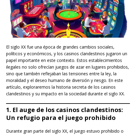
El siglo XX fue una época de grandes cambios sociales,
políticos y económicos, y los casinos clandestinos jugaron un
papel importante en este contexto. Estos establecimientos
ilegales no solo ofrecían juegos de azar en lugares prohibidos,
sino que también reflejaban las tensiones entre la ley, la
moralidad y el deseo humano de diversión y riesgo. En este
artículo, exploraremos la historia secreta de los casinos
clandestinos y su impacto en la sociedad durante el siglo XX.
1. El auge de los casinos clandestinos:
Un refugio para el juego prohibido
Durante gran parte del siglo XX, el juego estuvo prohibido o