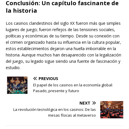
Conclusión: Un capítulo fascinante de
la historia
Los casinos clandestinos del siglo XX fueron más que simples
lugares de juego; fueron reflejos de las tensiones sociales,
políticas y económicas de su tiempo. Desde su conexión con
el crimen organizado hasta su influencia en la cultura popular,
estos establecimientos dejaron una huella imborrable en la
historia. Aunque muchos han desaparecido con la legalización
del juego, su legado sigue siendo una fuente de fascinación y
estudio.
PREVIOUS
El papel de los casinos en la economía global:
Pasado, presente y futuro
NEXT
La revolución tecnológica en los casinos: De las
mesas físicas al metaverso