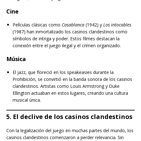
Cine
Películas clásicas como
Casablanca
(1942) y
Los intocables
(1987) han inmortalizado los casinos clandestinos como
símbolos de intriga y poder. Estos filmes destacan la
conexión entre el juego ilegal y el crimen organizado.
Música
El jazz, que floreció en los speakeasies durante la
Prohibición, se convirtió en la banda sonora de los casinos
clandestinos. Artistas como Louis Armstrong y Duke
Ellington actuaban en estos lugares, creando una cultura
musical única.
5. El declive de los casinos clandestinos
Con la legalización del juego en muchas partes del mundo, los
casinos clandestinos comenzaron a perder relevancia. Sin