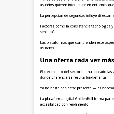
usuarios quieren interactuar en entornos que 
La percepción de seguridad influye directam
Factores como la consistencia tecnológica y 
sensación.
Las plataformas que comprenden este aspec
usuarios.
Una oferta cada vez má
El crecimiento del sector ha multiplicado la
donde diferenciarse resulta fundamental.
Ya no basta con estar presente — es necesar
La plataforma digital GoldenBull forma parte
accesibilidad con rendimiento.