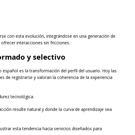
rse con esta evolución, integrándose en una generación de
frecer interacciones sin fricciones.
ormado y selectivo
español es la transformación del perfil del usuario. Hoy las
 de registrarse y valoran la coherencia de la experiencia
urez tecnológica.
cción resulte natural y donde la curva de aprendizaje sea
ustrar esta tendencia hacia servicios diseñados para