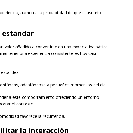
xperiencia, aumenta la probabilidad de que el usuario
o estándar
un valor añadido a convertirse en una expectativa básica.
 mantener una experiencia consistente es hoy casi
 esta idea.
spontáneas, adaptándose a pequeños momentos del día.
nder a este comportamiento ofreciendo un entorno
ortar el contexto.
omodidad favorece la recurrencia.
litar la interacción