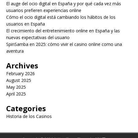
El auge del ocio digital en España y por qué cada vez más
usuarios prefieren experiencias online
Cómo el ocio digital está cambiando los hábitos de los
usuarios en España
El crecimiento del entretenimiento online en España y las
nuevas expectativas del usuario
SpinSamba en 2025: cómo vivir el casino online como una
aventura
Archives
February 2026
August 2025
May 2025
April 2025
Categories
Historia de los Casinos